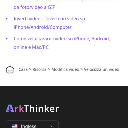
da foto/video a GIF
Inverti video – Inverti un video su
iPhone/Android/Computer
Come velocizzare i video su iPhone, Android,
online e Mac/PC
>
>
>
Casa
Risorsa
Modifica video
Velocizza un video
Inglese