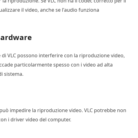
er la riproduzione. Se VLC non ha il codec corretto per il
ualizzare il video, anche se l'audio funziona
 hardware
 di VLC possono interferire con la riproduzione video,
cade particolarmente spesso con i video ad alta
di sistema.
 può impedire la riproduzione video. VLC potrebbe non
con i driver video del computer.