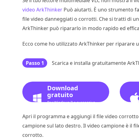
Se il tuo lettore multimediale VLC non mostra il v
video ArkThinker
Può aiutarti. È uno strumento fa
file video danneggiati o corrotti. Che si tratti d
ArkThinker può ripararlo in modo rapido ed effica
Ecco come ho utilizzato ArkThinker per riparare u
Passo 1
Scarica e installa gratuitamente Ar
Download
gratuito
Per Windows 7 o successivo
Apri il programma e aggiungi il file video corrotto
campione sul lato destro. Il video campione è il fi
corrotto.