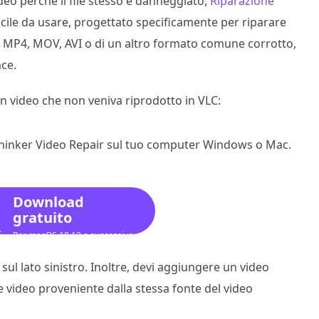
ideo perché il file stesso è danneggiato,
Riparazione
cile da usare, progettato specificamente per riparare
i un MP4, MOV, AVI o di un altro formato comune corrotto,
ce.
n video che non veniva riprodotto in VLC:
kThinker Video Repair sul tuo computer Windows o Mac.
Download
gratuito
Per macOS 10.12 o successivo
 sul lato sinistro. Inoltre, devi aggiungere un video
le video proveniente dalla stessa fonte del video