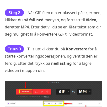
Steg 2
Når GIF-filen din er plassert på skjermen,
klikker du på
fall ned
menyen, og fortsett til
Video
,
deretter
MP4
. Etter det vil du se en
Klar
tekst som gir
deg mulighet til å konvertere GIF til videoformat.
Trinn 3
Til slutt klikker du på
Konvertere
for å
starte konverteringsoperasjonen, og vent til den er
ferdig. Etter det, trykk på
nedlasting
for å lagre
videoen i mappen din.