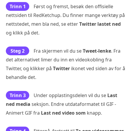
Trinn 1
Først og fremst, besøk den offisielle
nettsiden til RedKetchup. Du finner mange verktøy på
nettstedet, men bla ned, se etter
Twitter lastet ned
og klikk på det.
Steg 2
Fra skjermen vil du se
Tweet-lenke
. Fra
det alternativet limer du inn en videokobling fra
Twitter, og klikker på
Twitter
ikonet ved siden av for å
behandle det.
Trinn 3
Under opplastingsdelen vil du se
Last
ned media
seksjon. Endre utdataformatet til GIF -
Animert GIF fra
Last ned video som
knapp.
Trinn 4
Etterpå, fortsett til
Ta opp videorammer