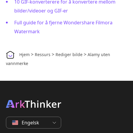
10 GIF-konverterere for å konvertere mellom
bilder/videoer og GIF-er
Full guide for å fjerne Wondershare Filmora
Watermark
>
>
>
Hjem
Ressurs
Rediger bilde
Alamy uten
vannmerke
Engelsk