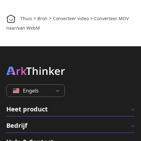
>
>
>
Thuis
Bron
Converteer video
Converteer MOV
naar/van WebM
Engels
Heet product
Bedrijf