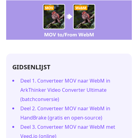
GIDSENLIJST
Deel 1. Converteer MOV naar WebM in
ArkThinker Video Converter Ultimate
(batchconversie)
Deel 2. Converteer MOV naar WebM in
HandBrake (gratis en open-source)
Deel 3. Converteer MOV naar WebM met
Veed.io (online)