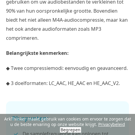
gebruiken om uw audiobestanden te verkleinen tot
90% van hun oorspronkelijke grootte. Bovendien
biedt het niet alleen M4A-audiocompressie, maar kan
het ook andere audioformaten zoals MP3
comprimeren.
Belangrijkste kenmerken:
◆ Twee compressiemodi: eenvoudig en geavanceerd.
◆ 3 doelformaten: LC_AAC, HE_AAC en HE_AAC_V2.
Pluspunten:
ArkThinker maakt gebruik van cookies om ervoor te zorgen dat
u de beste ervaring op onze website krijgt.
Privacybeleid
Begrepen
De samplefrequentie kan oplopen tot