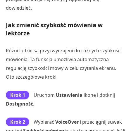
dowiedzieć.
Jak zmienić szybkość mówienia w
lektorze
Różni ludzie są przyzwyczajeni do różnych szybkości
mówienia. Ta funkcja umożliwia automatyczną
regulację szybkości mowy w celu czytania ekranu.
Oto szczegółowe kroki.
Krok 1
Uruchom
Ustawienia
ikonę i dotknij
Dostępność
.
Krok 2
Wybierać
VoiceOver
i przeciągnij suwak
poniżej
Szybkość mówienia
aby to wyregulować. Jeśli