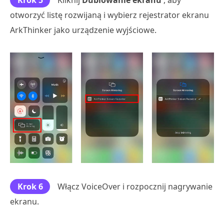
Krok 5
Kliknij
Dublowanie ekranu
, aby
otworzyć listę rozwijaną i wybierz rejestrator ekranu
ArkThinker jako urządzenie wyjściowe.
Krok 6
Włącz VoiceOver i rozpocznij nagrywanie
ekranu.