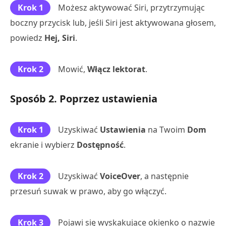
Krok 1
Możesz aktywować Siri, przytrzymując
boczny przycisk lub, jeśli Siri jest aktywowana głosem,
powiedz
Hej, Siri
.
Krok 2
Mowić,
Włącz lektorat
.
Sposób 2. Poprzez ustawienia
Krok 1
Uzyskiwać
Ustawienia
na Twoim
Dom
ekranie i wybierz
Dostępność
.
Krok 2
Uzyskiwać
VoiceOver
, a następnie
przesuń suwak w prawo, aby go włączyć.
Krok 3
Pojawi się wyskakujące okienko o nazwie