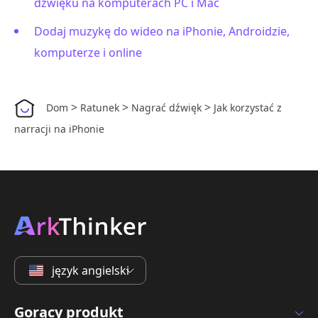
dźwięku na komputerach PC i Mac
Dodaj muzykę do wideo na iPhonie, Androidzie,
komputerze i online
>
>
>
Dom
Ratunek
Nagrać dźwięk
Jak korzystać z
narracji na iPhonie
język angielski
Gorący produkt