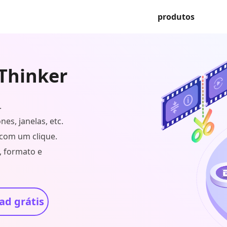
produtos
kThinker
.
es, janelas, etc.
com um clique.
, formato e
d grátis