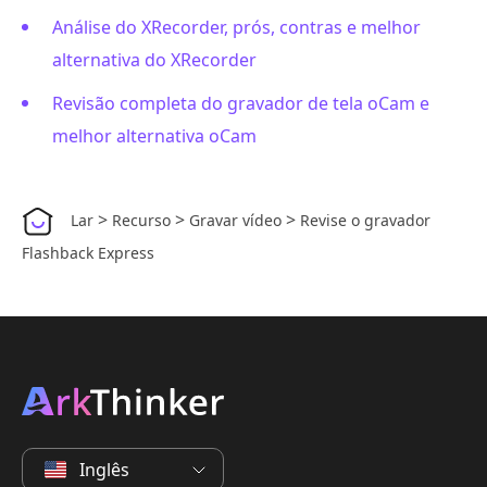
Análise do XRecorder, prós, contras e melhor
alternativa do XRecorder
Revisão completa do gravador de tela oCam e
melhor alternativa oCam
>
>
>
Lar
Recurso
Gravar vídeo
Revise o gravador
Flashback Express
Inglês