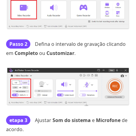
Passo 2
Defina o intervalo de gravação clicando
em
Completo
ou
Customizar
.
etapa 3
Ajustar
Som do sistema
e
Microfone
de
acordo.