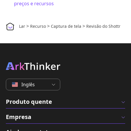
preços e recursos
>
>
>
Lar
Recurso
Captura de tela
Revisão do Shottr
Inglês
Produto quente
Empresa