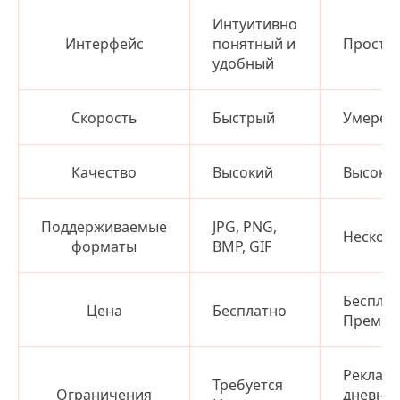
Интуитивно
Интерфейс
понятный и
Просто
удобный
Скорость
Быстрый
Умерен
Качество
Высокий
Высоки
Поддерживаемые
JPG, PNG,
Нескол
форматы
BMP, GIF
Бесплат
Цена
Бесплатно
Премиу
Реклама
Требуется
Ограничения
дневны