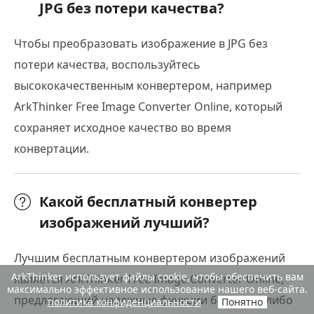
JPG без потери качества?
Чтобы преобразовать изображение в JPG без
потери качества, воспользуйтесь
высококачественным конвертером, например
ArkThinker Free Image Converter Online, который
сохраняет исходное качество во время
конвертации.
Какой бесплатный конвертер
изображений лучший?
Лучшим бесплатным конвертером изображений
ArkThinker использует файлы cookie, чтобы обеспечить вам
является ArkThinker Free Image Converter Online,
максимально эффективное использование нашего веб-сайта.
предлагающий надежные функции без каких-либо
политика конфиденциальности
Понятно