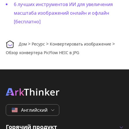
6 лучших инструментов ИИ для увеличения
масштаба изображений онлайн и офлайн
[бесплатно]
>
>
>
Дом
Ресурс
Конвертировать изображение
Обзор конвертера PicFlow HEIC в JPG
Английский
Горячий продукт