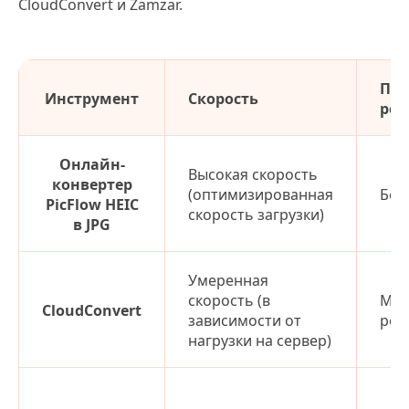
CloudConvert и Zamzar.
При
Инструмент
Скорость
ре
Онлайн-
Высокая скорость
конвертер
(оптимизированная
Без
PicFlow HEIC
скорость загрузки)
в JPG
Умеренная
скорость (в
Ми
CloudConvert
зависимости от
рек
нагрузки на сервер)