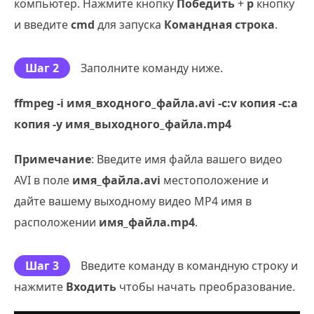
компьютер. Нажмите кнопку
Победить
+
р
кнопку
и введите
cmd
для запуска
Командная строка
.
Шаг 2
Заполните команду ниже.
ffmpeg -i имя_входного_файла.avi -c:v копия -c:a
копия -y имя_выходного_файла.mp4
Примечание
: Введите имя файла вашего видео
AVI в поле
имя_файла.avi
местоположение и
дайте вашему выходному видео MP4 имя в
расположении
имя_файла.mp4
.
Шаг 3
Введите команду в командную строку и
нажмите
Входить
чтобы начать преобразование.