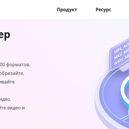
Продукт
Ресурс
ер
000 форматов.
обрезайте,
ивайте
идео.
йте видео и