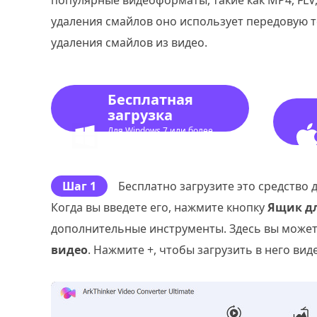
популярные видеоформаты, такие как MP4, FLV, 
удаления смайлов оно использует передовую т
удаления смайлов из видео.
Бесплатная
загрузка
Для Windows 7 или более
поздней версии
Шаг 1
Бесплатно загрузите это средство 
Когда вы введете его, нажмите кнопку
Ящик дл
дополнительные инструменты. Здесь вы может
видео
. Нажмите +, чтобы загрузить в него вид