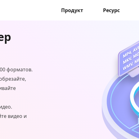
Продукт
Ресурс
ер
000 форматов.
обрезайте,
ивайте
идео.
йте видео и