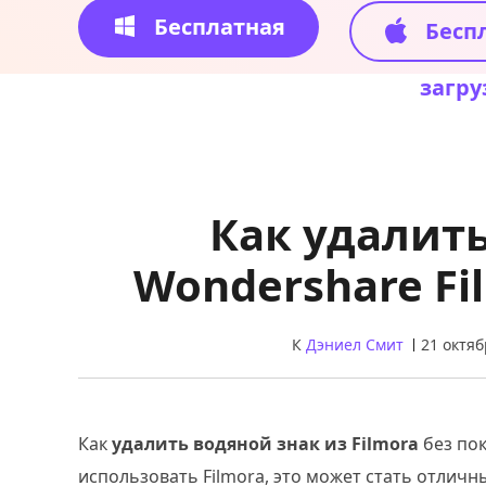
Бесплатная
Бесп
загрузка
загру
Как удалит
Wondershare Fi
К
Дэниел Смит
21 октяб
Как
удалить водяной знак из Filmora
без пок
использовать Filmora, это может стать отличн