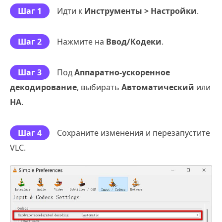
Шаг 1
Идти к
Инструменты > Настройки
.
Шаг 2
Нажмите на
Ввод/Кодеки
.
Шаг 3
Под
Аппаратно-ускоренное
декодирование
, выбирать
Автоматический
или
НА
.
Шаг 4
Сохраните изменения и перезапустите
VLC.