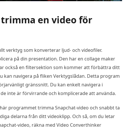
t trimma en video för
ullt verktyg som konverterar ljud- och videofiler.
cera på din presentation. Den har en collage maker
r också en filtersektion som kommer att förbättra ditt
u kan navigera på fliken Verktygslådan. Detta program
örjarvänligt gränssnitt. Du kan enkelt navigera i
de inte är förvirrande och komplicerade att använda.
t här programmet trimma Snapchat-video och snabbt ta
ödiga delarna från ditt videoklipp. Och så, om du letar
napchat-video, räkna med Video Converthinker