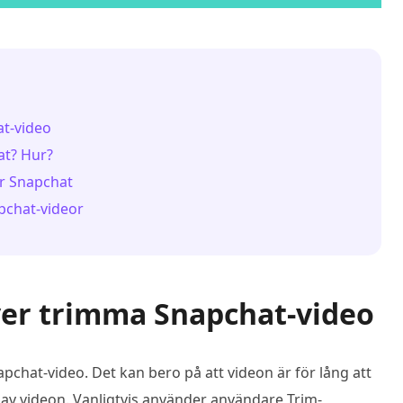
at-video
at? Hur?
ör Snapchat
pchat-videor
ver trimma Snapchat-video
pchat-video. Det kan bero på att videon är för lång att
n av videon. Vanligtvis använder användare Trim-