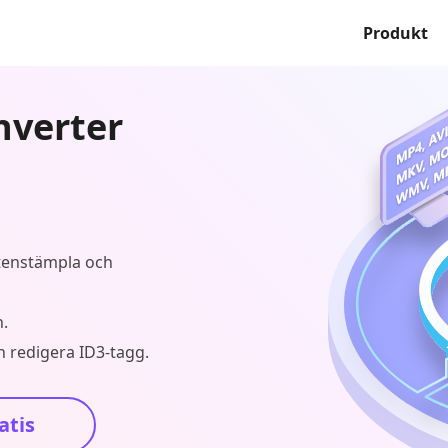
Produkt
nverter
ttenstämpla och
n.
h redigera ID3-tagg.
atis