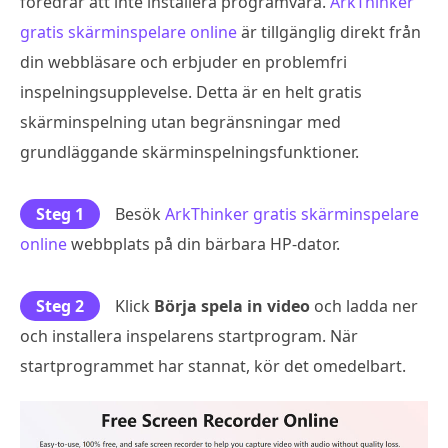
föredrar att inte installera programvara.
ArkThinker
gratis skärminspelare online
är tillgänglig direkt från
din webbläsare och erbjuder en problemfri
inspelningsupplevelse. Detta är en helt gratis
skärminspelning utan begränsningar med
grundläggande skärminspelningsfunktioner.
Steg 1
Besök
ArkThinker gratis skärminspelare
online
webbplats på din bärbara HP-dator.
Steg 2
Klick
Börja spela in video
och ladda ner
och installera inspelarens startprogram. När
startprogrammet har stannat, kör det omedelbart.