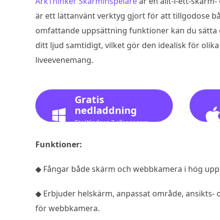
ArkThinker Skärminspelare
är en allt-i-ett-skärm
är ett lättanvänt verktyg gjort för att tillgodos
omfattande uppsättning funktioner kan du sätta d
ditt ljud samtidigt, vilket gör den idealisk för olik
liveevenemang.
Gratis
nedladdning
För Windows 7 eller senare
Funktioner:
◆ Fångar både skärm och webbkamera i hög upplö
◆ Erbjuder helskärm, anpassat område, ansikts- 
för webbkamera.