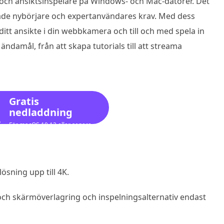
- och ansiktsinspelare på Windows- och Mac-datorer. Det
e både nybörjare och expertanvändares krav. Med dess
itt ansikte i din webbkamera och till och med spela in
a ändamål, från att skapa tutorials till att streama
Gratis
nedladdning
För macOS 10.12 eller senare
sning upp till 4K.
och skärmöverlagring och inspelningsalternativ endast