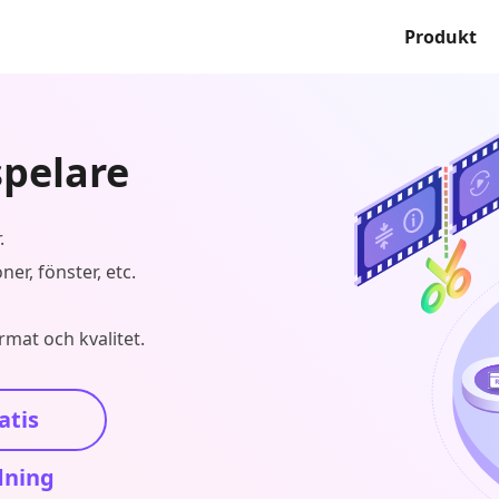
Produkt
pelare
.
er, fönster, etc.
rmat och kvalitet.
atis
dning