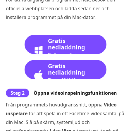
officiella webbplatsen och ladda sedan ner och
installera programmet på din Mac-dator.
Gratis
nedladdning
För Windows 7 eller senare
Gratis
nedladdning
För macOS 10.12 eller senare
Steg 2
Öppna videoinspelningsfunktionen
Från programmets huvudgränssnitt, öppna
Video
inspelare
för att spela in ett Facetime-videosamtal på
din Mac. Slå på skärm, systemljud och
mikrofonalternativ. I den
Visa
alternativet, tryck på