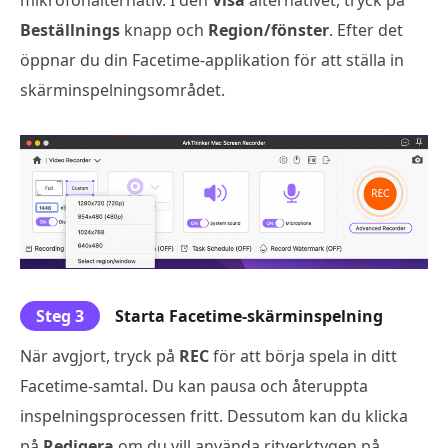
Beställnings
knapp och
Region/fönster
. Efter det
öppnar du din Facetime-applikation för att ställa in
skärminspelningsområdet.
Steg 3
Starta Facetime-skärminspelning
När avgjort, tryck på
REC
för att börja spela in ditt
Facetime-samtal. Du kan pausa och återuppta
inspelningsprocessen fritt. Dessutom kan du klicka
på
Redigera
om du vill använda ritverktygen på