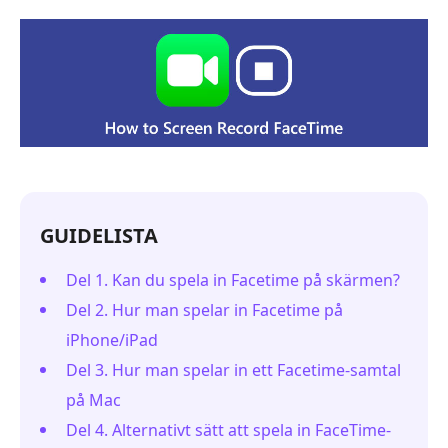
GUIDELISTA
Del 1. Kan du spela in Facetime på skärmen?
Del 2. Hur man spelar in Facetime på
iPhone/iPad
Del 3. Hur man spelar in ett Facetime-samtal
på Mac
Del 4. Alternativt sätt att spela in FaceTime-