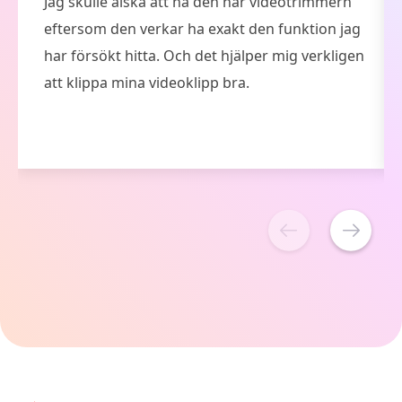
ArkThinker Free Video Merger Online är ett
gratis onlineverktyg för att trimma video. Och
det är ett lättanvänt verktyg som inkluderar en
dragknapp för att välja start- och slutpunkt för
videon.