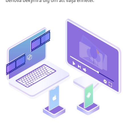
behöva bekymra dig om att välja enheter.