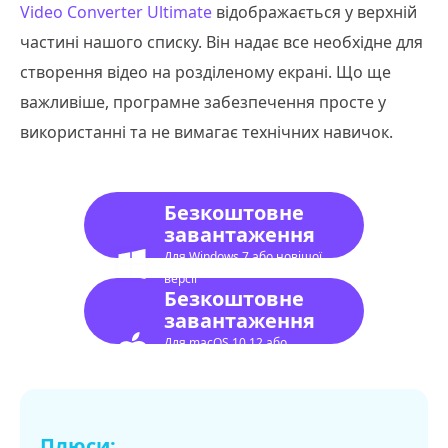
Video Converter Ultimate
відображається у верхній
частині нашого списку. Він надає все необхідне для
створення відео на розділеному екрані. Що ще
важливіше, програмне забезпечення просте у
використанні та не вимагає технічних навичок.
Безкоштовне
завантаження
Для Windows 7 або новішої
версії
Безкоштовне
завантаження
Для macOS 10.12 або
новішої версії
Плюси: