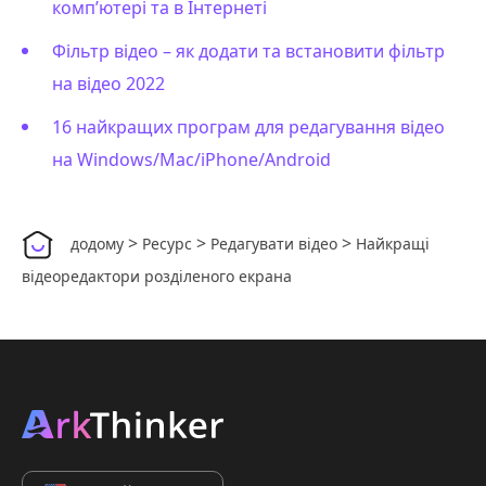
комп’ютері та в Інтернеті
Фільтр відео – як додати та встановити фільтр
на відео 2022
16 найкращих програм для редагування відео
на Windows/Mac/iPhone/Android
>
>
>
додому
Ресурс
Редагувати відео
Найкращі
відеоредактори розділеного екрана