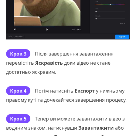
Крок 3
Після завершення завантаження
перемістіть
Яскравість
доки відео не стане
достатньо яскравим.
Крок 4
Потім натисніть
Експорт
у нижньому
правому куті та дочекайтеся завершення процесу.
Крок 5
Тепер ви можете завантажити відео з
водяним знаком, натиснувши
Завантажити
або