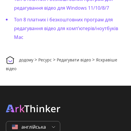
редагування відео для Windows 11/10/8/7
Топ 8 платних і безкоштовних програм для
редагування відео для комп’ютерів/ноутбуків
Mac
>
>
>
додому
Ресурс
Редагувати відео
Яскравіше
відео
англійська