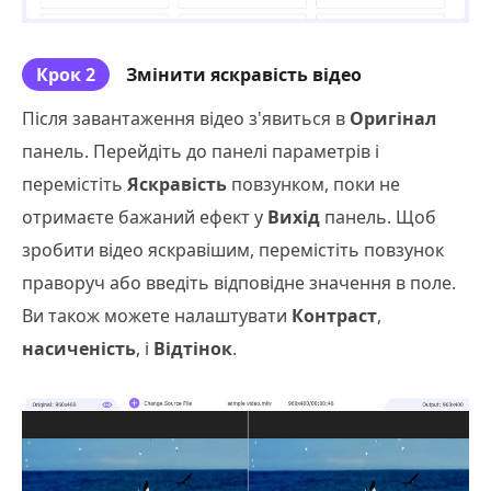
Крок 2
Змінити яскравість відео
Після завантаження відео з'явиться в
Оригінал
панель. Перейдіть до панелі параметрів і
перемістіть
Яскравість
повзунком, поки не
отримаєте бажаний ефект у
Вихід
панель. Щоб
зробити відео яскравішим, перемістіть повзунок
праворуч або введіть відповідне значення в поле.
Ви також можете налаштувати
Контраст
,
насиченість
, і
Відтінок
.