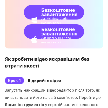
Безкоштовне
завантаження
Для Windows 7 або
новішої версії
Безкоштовне
завантаження
Для macOS 10.12 або
новішої версії
Як зробити відео яскравішим без
втрати якості
Крок 1
Відкрийте відео
Запустіть найкращий відеоредактор після того, як
ви встановите його на свій комп’ютер. Перейти до
Ящик інструментів
у верхній частині головного