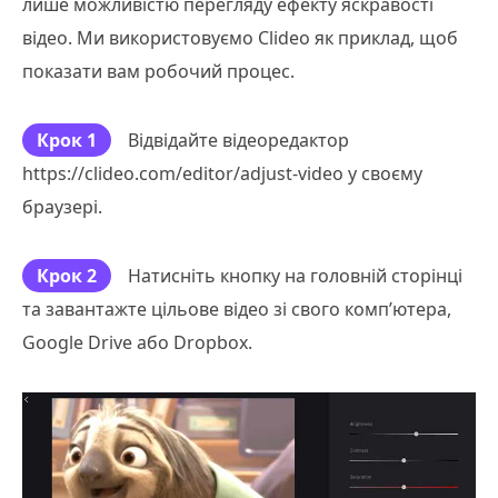
лише можливістю перегляду ефекту яскравості
відео. Ми використовуємо Clideo як приклад, щоб
показати вам робочий процес.
Крок 1
Відвідайте відеоредактор
https://clideo.com/editor/adjust-video у своєму
браузері.
Крок 2
Натисніть кнопку на головній сторінці
та завантажте цільове відео зі свого комп’ютера,
Google Drive або Dropbox.