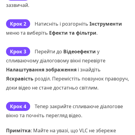
зазвичай.
Крок 2
Натисніть і розгорніть
Інструменти
меню та виберіть
Ефекти та фільтри
.
Крок 3
Перейти до
Відеоефекти
у
спливаючому діалоговому вікні перевірте
Налаштування зображення
і знайдіть
Яскравість
розділ. Перемістіть повзунок праворуч,
доки відео не стане достатньо світлим.
Крок 4
Тепер закрийте спливаюче діалогове
вікно та почніть перегляд відео.
Примітка
: Майте на увазі, що VLC не збереже