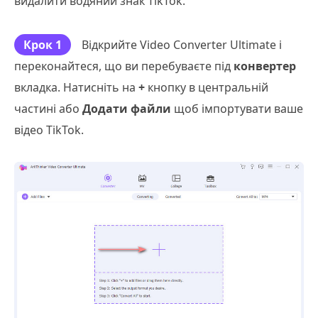
видалити водяний знак TikTok.
Крок 1
Відкрийте Video Converter Ultimate і
переконайтеся, що ви перебуваєте під
конвертер
вкладка. Натисніть на
+
кнопку в центральній
частині або
Додати файли
щоб імпортувати ваше
відео TikTok.