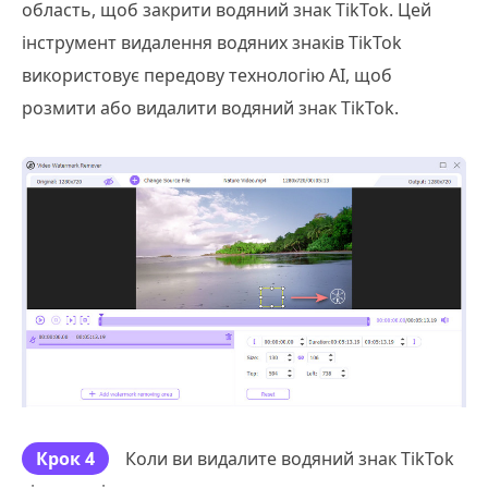
область, щоб закрити водяний знак TikTok. Цей
інструмент видалення водяних знаків TikTok
використовує передову технологію AI, щоб
розмити або видалити водяний знак TikTok.
Крок 4
Коли ви видалите водяний знак TikTok