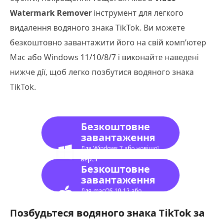
Watermark Remover
інструмент для легкого
видалення водяного знака TikTok. Ви можете
безкоштовно завантажити його на свій комп’ютер
Mac або Windows 11/10/8/7 і виконайте наведені
нижче дії, щоб легко позбутися водяного знака
TikTok.
Безкоштовне
завантаження
Для Windows 7 або новішої
версії
Безкоштовне
завантаження
Для macOS 10.12 або
новішої версії
Позбудьтеся водяного знака TikTok за