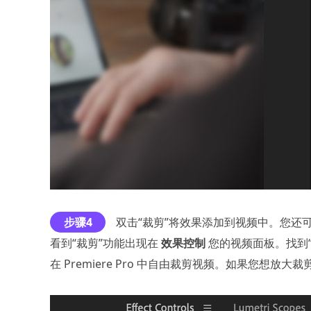
步骤4
双击“裁剪”将效果添加到视频中。您还
看到“裁剪”功能出现在
效果控制
您的视频面板。找到
在 Premiere Pro 中自由裁剪视频。如果您想