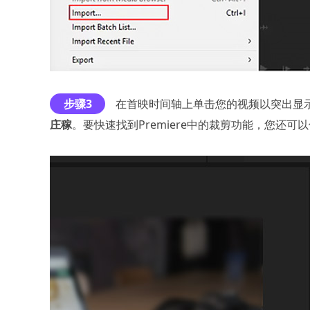
步骤3
在首映时间轴上单击您的视频以突出显
庄稼
。要快速找到Premiere中的裁剪功能，您还