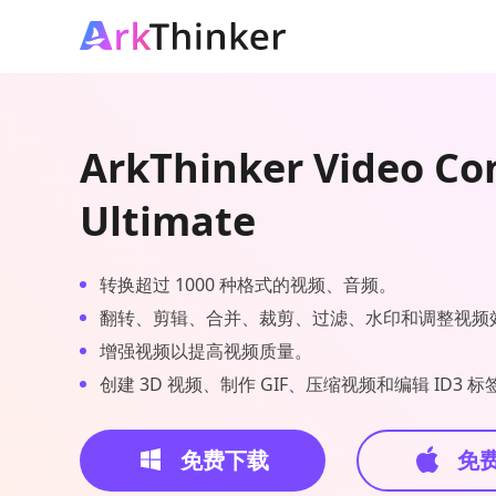
ArkThinker Video Co
Ultimate
转换超过 1000 种格式的视频、音频。
翻转、剪辑、合并、裁剪、过滤、水印和调整视频
增强视频以提高视频质量。
创建 3D 视频、制作 GIF、压缩视频和编辑 ID3 标
免费下载
免