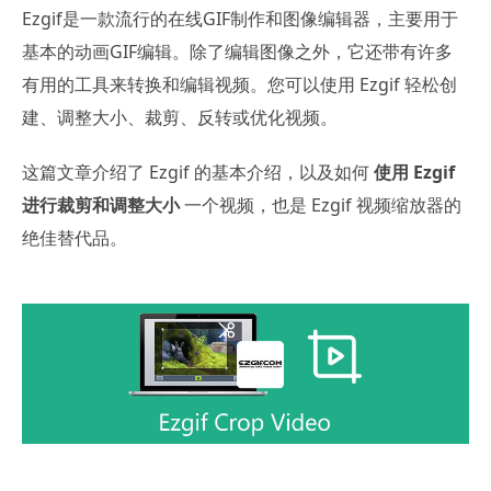
Ezgif是一款流行的在线GIF制作和图像编辑器，主要用于
基本的动画GIF编辑。除了编辑图像之外，它还带有许多
有用的工具来转换和编辑视频。您可以使用 Ezgif 轻松创
建、调整大小、裁剪、反转或优化视频。
这篇文章介绍了 Ezgif 的基本介绍，以及如何
使用 Ezgif
进行裁剪和调整大小
一个视频，也是 Ezgif 视频缩放器的
绝佳替代品。