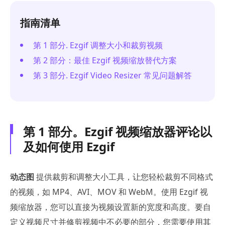
指南清单
第 1 部分. Ezgif 调整大小和裁剪视频
第 2 部分：最佳 Ezgif 视频缩放替代方案
第 3 部分. Ezgif Video Resizer 常见问题解答
第 1 部分。Ezgif 视频缩放器评论以
及如何使用 Ezgif
动态图
提供裁剪和调整大小工具，让您轻松裁剪不同格式
的视频，如 MP4、AVI、MOV 和 WebM。使用 Ezgif 视
频缩放器，您可以直接为视频设置新的宽度和高度。要自
定义视频尺寸并修剪视频中不必要的部分，您需要使用其