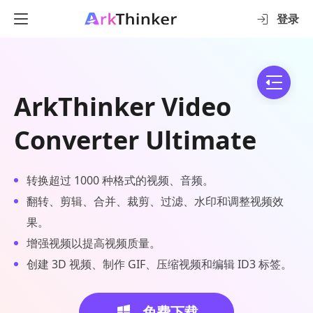
登录
ArkThinker Video
Converter Ultimate
转换超过 1000 种格式的视频、音频。
翻转、剪辑、合并、裁剪、过滤、水印和调整视频效
果。
增强视频以提高视频质量。
创建 3D 视频、制作 GIF、压缩视频和编辑 ID3 标签。
免费下载