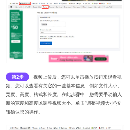
第2步
视频上传后，您可以单击播放按钮来观看视
频。您可以查看有关它的一些基本信息，例如文件大小、
宽度、高度、格式和长度。在此步骤中，您需要手动输入
新的宽度和高度以调整视频大小。单击“调整视频大小”按
钮确认您的操作。