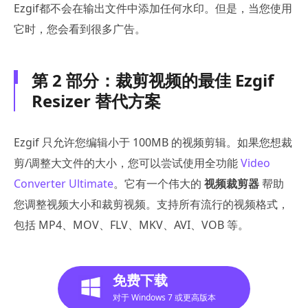
Ezgif都不会在输出文件中添加任何水印。但是，当您使用
它时，您会看到很多广告。
第 2 部分：裁剪视频的最佳 Ezgif
Resizer 替代方案
Ezgif 只允许您编辑小于 100MB 的视频剪辑。如果您想裁
剪/调整大文件的大小，您可以尝试使用全功能
Video
Converter Ultimate
。它有一个伟大的
视频裁剪器
帮助
您调整视频大小和裁剪视频。支持所有流行的视频格式，
包括 MP4、MOV、FLV、MKV、AVI、VOB 等。
免费下载
对于 Windows 7 或更高版本