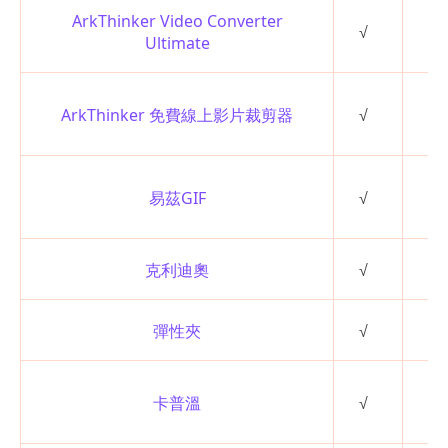
ArkThinker Video Converter
√
方
Ultimate
ArkThinker 免費線上影片裁剪器
√
使
易茲GIF
√
方
克利迪奧
√
方
彈性夾
√
方
使
卡普溫
√
雜