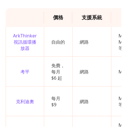
價格
支援系統
ArkThinker
MP
視訊循環播
自由的
網路
MK
放器
等
免費，
考平
每月
網路
MP
$6 起
每月
MP
克利迪奧
網路
$9
等
MP