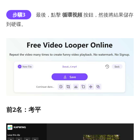
步驟3
最後，點擊
循環視頻
按鈕，然後將結果儲存
到硬碟。
前2名：考平