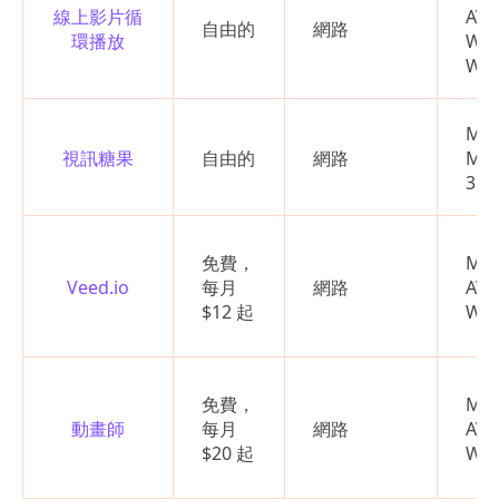
線上影片循
AV
自由的
網路
環播放
WM
WE
MP
視訊糖果
自由的
網路
MO
3G
免費，
MP
Veed.io
每月
網路
AV
$12 起
WM
免費，
MP
動畫師
每月
網路
AV
$20 起
WM