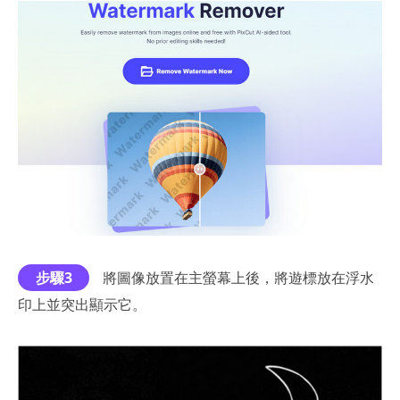
步驟3
將圖像放置在主螢幕上後，將遊標放在浮水
印上並突出顯示它。