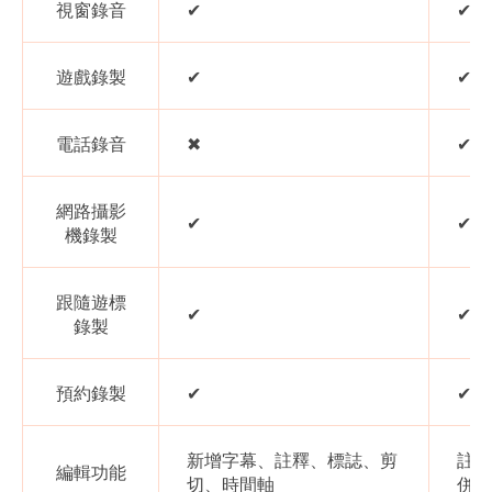
視窗錄音
✔
✔
遊戲錄製
✔
✔
電話錄音
✖
✔
網路攝影
✔
✔
機錄製
跟隨遊標
✔
✔
錄製
預約錄製
✔
✔
新增字幕、註釋、標誌、剪
註釋
編輯功能
切、時間軸
併、