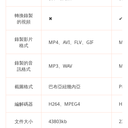
轉換錄製
✖
✔
的視頻
錄製影片
MP4、AVI、FLV、GIF
MP
格式
錄製的音
MP3、WAV
MP
訊格式
截圖格式
巴布亞紐幾內亞
PN
編解碼器
H264、MPEG4
H.2
文件大小
43803kb
234