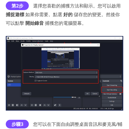
第2步
選擇您喜歡的捕獲方法和顯示。您可以啟用
捕捉遊標
如果你需要。點選
好的
儲存您的變更。然後你
可以點擊
開始錄音
捕獲您的電腦螢幕。
步驟3
您可以在下面自由調整桌面音訊和麥克風/輔