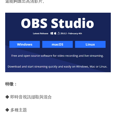
還能夠匯出高清影片。
特徵：
◆ 即時音視訊擷取與混合
◆ 多種主題