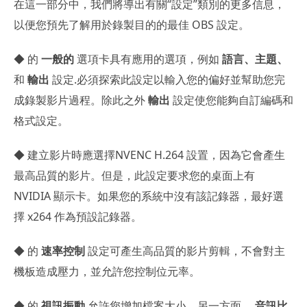
在這一部分中，我們將導出有關“設定”類別的更多信息，
以便您預先了解用於錄製目的的最佳 OBS 設定。
◆ 的
一般的
選項卡具有應用的選項，例如
語言、主題、
和
輸出
設定.必須探索此設定以輸入您的偏好並幫助您完
成錄製影片過程。除此之外
輸出
設定使您能夠自訂編碼和
格式設定。
◆ 建立影片時應選擇NVENC H.264 設置，因為它會產生
最高品質的影片。但是，此設定要求您的桌面上有
NVIDIA 顯示卡。如果您的系統中沒有該記錄器，最好選
擇 x264 作為預設記錄器。
◆ 的
速率控制
設定可產生高品質的影片剪輯，不會對主
機板造成壓力，並允許您控制位元率。
◆ 的
視訊振動
允許您增加檔案大小。另一方面，
音訊比