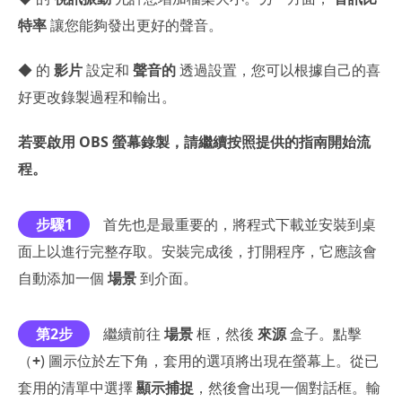
特率
讓您能夠發出更好的聲音。
◆ 的
影片
設定和
聲音的
透過設置，您可以根據自己的喜
好更改錄製過程和輸出。
若要啟用 OBS 螢幕錄製，請繼續按照提供的指南開始流
程。
步驟1
首先也是最重要的，將程式下載並安裝到桌
面上以進行完整存取。安裝完成後，打開程序，它應該會
自動添加一個
場景
到介面。
第2步
繼續前往
場景
框，然後
來源
盒子。點擊
（
+
) 圖示位於左下角，套用的選項將出現在螢幕上。從已
套用的清單中選擇
顯示捕捉
，然後會出現一個對話框。輸