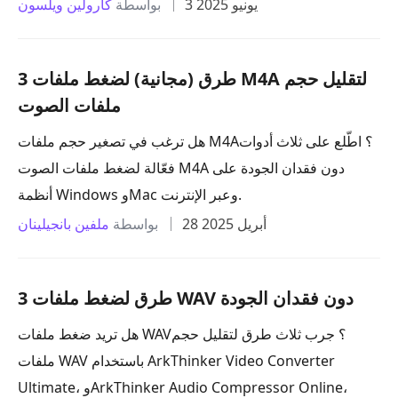
3 يونيو 2025
بواسطة
كارولين ويلسون
3 طرق (مجانية) لضغط ملفات M4A لتقليل حجم
ملفات الصوت
هل ترغب في تصغير حجم ملفات M4A؟ اطّلع على ثلاث أدوات
فعّالة لضغط ملفات الصوت M4A دون فقدان الجودة على
أنظمة Windows وMac وعبر الإنترنت.
28 أبريل 2025
بواسطة
ملفين بانجيلينان
3 طرق لضغط ملفات WAV دون فقدان الجودة
هل تريد ضغط ملفات WAV؟ جرب ثلاث طرق لتقليل حجم
ملفات WAV باستخدام ArkThinker Video Converter
Ultimate، وArkThinker Audio Compressor Online،