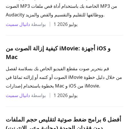
الصوت MP3 الخاصة بك باستخدام أداة قص ملفات MP3 من
Audacity ووظائفها للتقليم والتقسيم والقص والمزيد.
1 يوليو 2026
بواسطة
دانيال سميث
كيفية إزالة الصوت من iMovie: أجهزة iOS و
Mac
قم بتحرير صوت مقطع الفيديو الخاص بك بسلاسة لفصل
الصوت أو كتمه أو إزالته تمامًا في iMovie من خلال دليل خطوة
بخطوة باستخدام إصدارات Mac و iOS من iMovie.
1 يوليو 2026
بواسطة
دانيال سميث
أفضل 6 برامج ضغط صوتية لتقليص حجم الملفات
دون فقدان الجودة (مجانية وعبر الإنترنت)