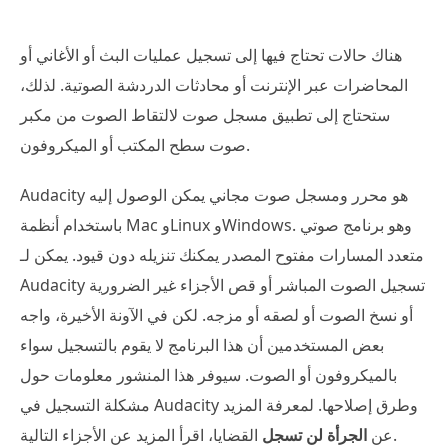
هناك حالات تحتاج فيها إلى تسجيل عمليات البث أو الأغاني أو
المحاضرات عبر الإنترنت أو محادثات الدردشة الصوتية. لذلك،
ستحتاج إلى تطبيق مسجل صوت لالتقاط الصوت من مكبر
صوت سطح المكتب أو الميكروفون.
Audacity هو محرر ومسجل صوت مجاني يمكن الوصول إليه
باستخدام أنظمة Mac وLinux وWindows. وهو برنامج صوتي
متعدد المسارات مفتوح المصدر يمكنك تنزيله دون قيود. يمكن لـ
Audacity تسجيل الصوت المباشر أو قص الأجزاء غير الضرورية
أو نسخ الصوت أو لصقه أو مزجه. لكن في الآونة الأخيرة، واجه
بعض المستخدمين أن هذا البرنامج لا يقوم بالتسجيل سواء
بالميكروفون أو الصوت. سيوفر هذا المنشور معلومات حول
مشكلة التسجيل في Audacity وطرق إصلاحها. لمعرفة المزيد
القضايا، اقرأ المزيد عن الأجزاء التالية.
عن
الجرأة لن تسجل