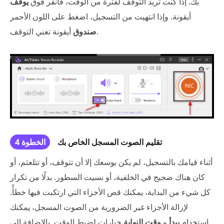
بك. إذا كنت تريد التوقف لفترة من الوقت، فانقر فوق
يوقف
أيقونة. وإذا انتهيت من التسجيل، اضغط على اللون الأحمر
أيقونة تعني التوقف.
صندوق
تقليم الصوت المسجل الخاص بك
الخطوة 4
أثناء قيامك بالتسجيل، لم يكن بوسعك إلا أن تتوقف، أو تتلعثم، أو
كان هناك ضجيج في الخلفية، أو نسيت السطور. بدلًا من تكرار
كل شيء من البداية، يمكنك قص الأجزاء التي ارتكبت فيها خطأً.
لإزالة الأجزاء غير الضرورية من الصوت المسجل، يمكنك
استخدام
يبدأ
و
وقت النهاية
خيارات لضبط الوقت. بالإضافة إلى