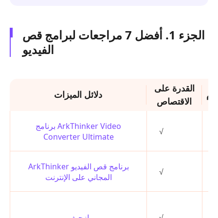
الجزء 1. أفضل 7 مراجعات لبرامج قص
الفيديو
القدرة على
ام
دلائل الميزات
الاقتصاص
برنامج ArkThinker Video
√
م
Converter Ultimate
ArkThinker برنامج قص الفيديو
√
م
المجاني على الإنترنت
√
إزجيف