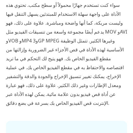
سواء كنت تستخدم جهازًا محمولاً أو سطح مكتب. تحتوي هذه
الأداة على واجهة سهلة الاستخدام للمبتدئين يسهل التنقل فيها
وليست مربكة، كما أنها واضحة ومباشرة. علاوة على ذلك، فهو
يدعم أيضًا مجموعة واسعة من تنسيقات الفيديو مثل MOV وAVI
وVOB وMP4 و3GP MPEG وغيرها الكثير. تتمثل الوظيفة
الأساسية لهذه الأداة في قص الأجزاء غير الضرورية وإزالتها من
مقطع الفيديو الخاص بك. فهو يتيح لك التحكم في ما تريد
اقتصاصه والاحتفاظ به في مقطع الفيديو الخاص بك. في عملية
الإخراج، يمكنك تغيير تنسيق الإخراج والجودة والدقة والتشفير
ومعدل الإطارات وغير ذلك الكثير. علاوة على ذلك، فهو عبارة
عن أداة قص فيديو بدون علامة مائية. يمكن لهذه الأداة عبر
الإنترنت قص الفيديو الخاص بك بسرعة في بضع دقائق.