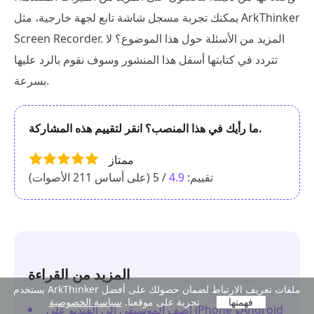
يمكنك تجربة مسجل شاشة تابع لجهة خارجية، مثل ArkThinker
Screen Recorder. المزيد من الأسئلة حول هذا الموضوع؟ لا
تتردد في كتابتها أسفل هذا المنشور وسوف نقوم بالرد عليها
بسرعة.
ما رأيك في هذا المنصب؟ انقر لتقييم هذه المشاركة.
ممتاز
تقييم:
4.9
/ 5 (على أساس
211
الأصوات)
المزيد من القراءة
يستخدم ArkThinker ملفات تعريف الارتباط لضمان حصولك على أفضل
فهمتها
تجربة على موقعنا.
سياسة الخصوصية
أضف الموسيقى إلى الفيديو على iPhone وAndroid