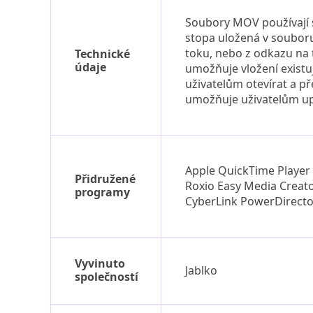
Soubory MOV používají 
stopa uložená v soubor
toku, nebo z odkazu na 
Technické
údaje
umožňuje vložení existu
uživatelům otevírat a 
umožňuje uživatelům up
Apple QuickTime Player
Přidružené
Roxio Easy Media Creat
programy
CyberLink PowerDirecto
Vyvinuto
Jablko
společností