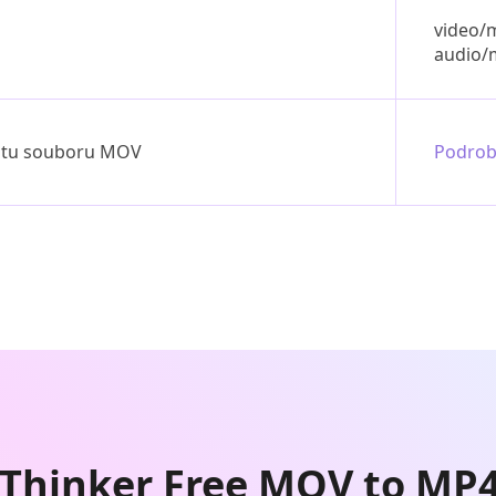
video/
audio/
mátu souboru MOV
Podrob
rkThinker Free MOV to MP4