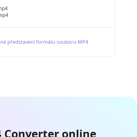
mp4
mp4
né představení formátu souboru MP4
 Converter online