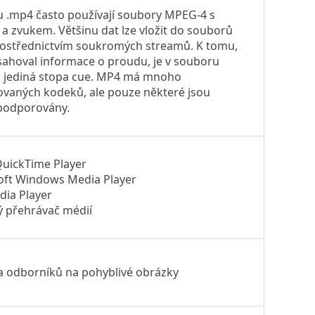
u .mp4 často používají soubory MPEG-4 s
a zvukem. Většinu dat lze vložit do souborů
ostřednictvím soukromých streamů. K tomu,
ahoval informace o proudu, je v souboru
a jediná stopa cue. MP4 má mnoho
ovaných kodeků, ale pouze některé jsou
podporovány.
QuickTime Player
oft Windows Media Player
dia Player
ý přehrávač médií
a odborníků na pohyblivé obrázky