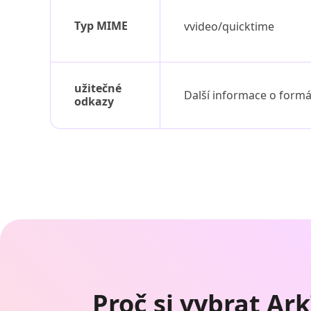
Typ MIME
vvideo/quicktime
užitečné
Další informace o for
odkazy
Proč si vybrat A