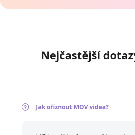
Nejčastější dota
Jak oříznout MOV videa?