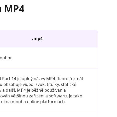
a MP4
.mp4
soubor
Part 14 je úplný název MP4. Tento formát
 obsahuje video, zvuk, titulky, statické
 a další. MP4 je běžně používán a
ván většinou zařízení a softwaru. Je také
rní na mnoha online platformách.