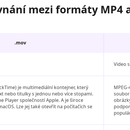
vnání mezi formáty MP4 
.mov
Video 
Time) je multimediální kontejner, který
MPEG-4 
xt nebo titulky s jednou nebo více stopami.
souboru
e Player společností Apple. A je široce
obrázky
acOS. Lze jej také otevřít na počítačích se
podporo
populá