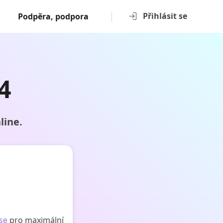
Přihlásit se
Podpěra, podpora
4
line.
 se
pro maximální