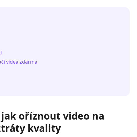
d
vači videa zdarma
 jak oříznout video na
tráty kvality