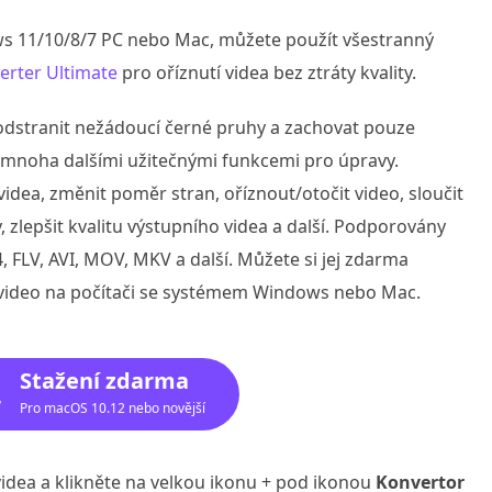
ws 11/10/8/7 PC nebo Mac, můžete použít všestranný
erter Ultimate
pro oříznutí videa bez ztráty kvality.
 odstranit nežádoucí černé pruhy a zachovat pouze
 s mnoha dalšími užitečnými funkcemi pro úpravy.
dea, změnit poměr stran, oříznout/otočit video, sloučit
, zlepšit kvalitu výstupního videa a další. Podporovány
, FLV, AVI, MOV, MKV a další. Můžete si jej zdarma
 video na počítači se systémem Windows nebo Mac.
Stažení zdarma
Pro macOS 10.12 nebo novější
videa a klikněte na velkou ikonu + pod ikonou
Konvertor