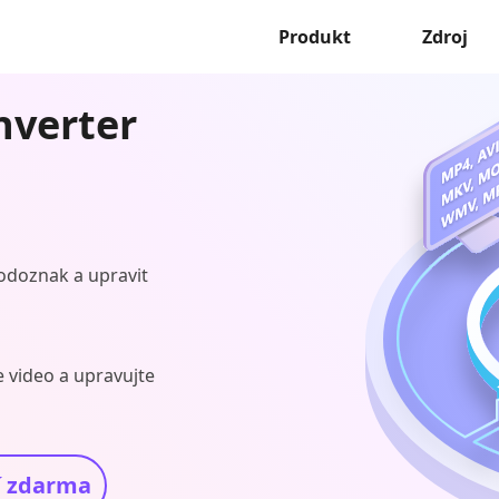
Produkt
Zdroj
nverter
 vodoznak a upravit
e video a upravujte
í zdarma