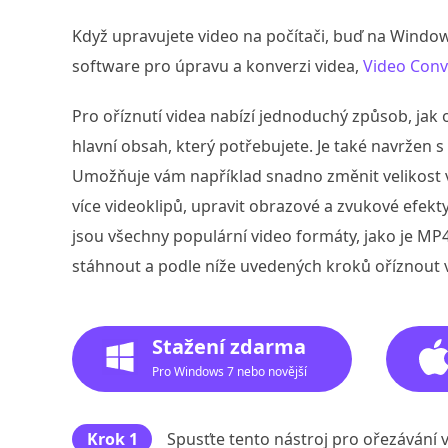
Když upravujete video na počítači, buď na Windo
software pro úpravu a konverzi videa,
Video Conv
Pro oříznutí videa nabízí jednoduchý způsob, jak
hlavní obsah, který potřebujete. Je také navržen
Umožňuje vám například snadno změnit velikost vi
více videoklipů, upravit obrazové a zvukové efekty
jsou všechny populární video formáty, jako je MP4
stáhnout a podle níže uvedených kroků oříznout
Stažení zdarma
Pro Windows 7 nebo novější
Krok 1
Spusťte tento nástroj pro ořezávání 