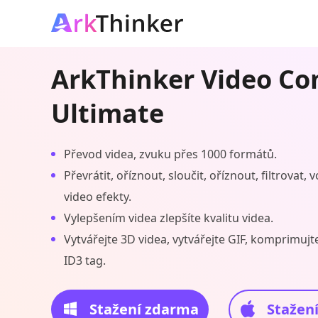
ArkThinker Video Co
Ultimate
Převod videa, zvuku přes 1000 formátů.
Převrátit, oříznout, sloučit, oříznout, filtrovat,
video efekty.
Vylepšením videa zlepšíte kvalitu videa.
Vytvářejte 3D videa, vytvářejte GIF, komprimujt
ID3 tag.
Stažení zdarma
Stažen