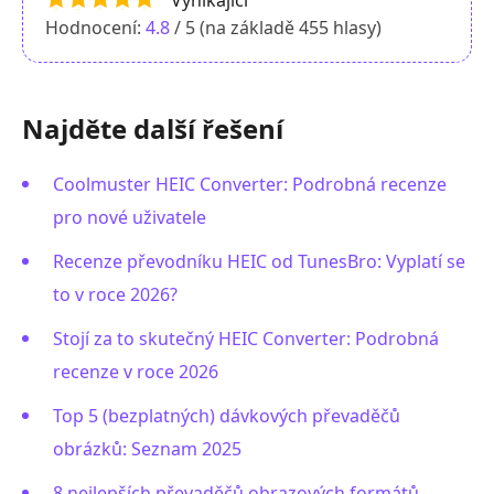
Vynikající
Hodnocení:
4.8
/ 5 (na základě
455
hlasy)
Najděte další řešení
Coolmuster HEIC Converter: Podrobná recenze
pro nové uživatele
Recenze převodníku HEIC od TunesBro: Vyplatí se
to v roce 2026?
Stojí za to skutečný HEIC Converter: Podrobná
recenze v roce 2026
Top 5 (bezplatných) dávkových převaděčů
obrázků: Seznam 2025
8 nejlepších převaděčů obrazových formátů