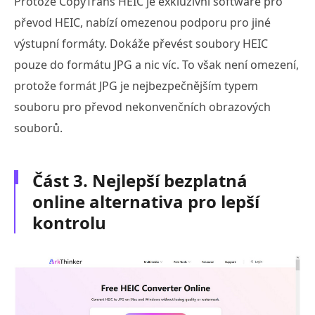
Protože CopyTrans HEIC je exkluzivní software pro
převod HEIC, nabízí omezenou podporu pro jiné
výstupní formáty. Dokáže převést soubory HEIC
pouze do formátu JPG a nic víc. To však není omezení,
protože formát JPG je nejbezpečnějším typem
souboru pro převod nekonvenčních obrazových
souborů.
Část 3. Nejlepší bezplatná
online alternativa pro lepší
kontrolu