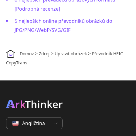
[Podrobná recenze]
5 nejlepších online převodníků obrázků do
JPG/PNG/WebP/SVG/GIF
>
>
>
Domov
Zdroj
Upravit obrázek
Převodník HEIC
CopyTrans
Angličtina