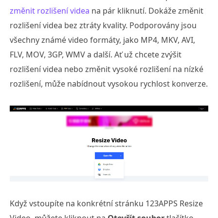
změnit rozlišení videa
na pár kliknutí. Dokáže změnit
rozlišení videa bez ztráty kvality. Podporovány jsou
všechny známé video formáty, jako MP4, MKV, AVI,
FLV, MOV, 3GP, WMV a další. Ať už chcete zvýšit
rozlišení videa nebo změnit vysoké rozlišení na nízké
rozlišení, může nabídnout vysokou rychlost konverze.
Když vstoupíte na konkrétní stránku 123APPS Resize