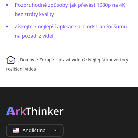
Pozoruhodné způsoby, jak převést 1080p na 4K
bez ztráty kvality
Získejte 3 nejlepší aplikace pro odstranění šumu
na pozadí z videí
>
>
>
Domov
Zdroj
Upravit video
Nejlepší konvertory
rozlišení videa
Angličtina