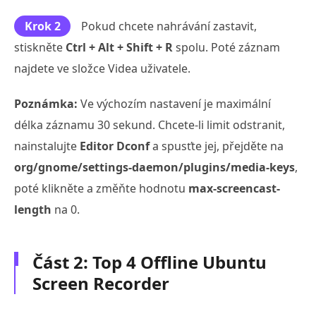
Krok 2
Pokud chcete nahrávání zastavit,
stiskněte
Ctrl + Alt + Shift + R
spolu. Poté záznam
najdete ve složce Videa uživatele.
Poznámka:
Ve výchozím nastavení je maximální
délka záznamu 30 sekund. Chcete-li limit odstranit,
nainstalujte
Editor Dconf
a spusťte jej, přejděte na
org/gnome/settings-daemon/plugins/media-keys
,
poté klikněte a změňte hodnotu
max-screencast-
length
na 0.
Část 2: Top 4 Offline Ubuntu
Screen Recorder