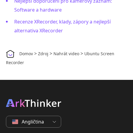
Nejlepší doporučení pro kamerový záznam:
Software a hardware
Recenze XRecorder, klady, zápory a nejlepší
alternativa XRecorder
>
>
>
Domov
Zdroj
Nahrát video
Ubuntu Screen
Recorder
Angličtina