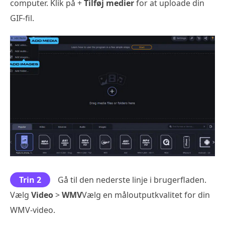
computer. Klik på +
Tilføj medier
for at uploade din
GIF-fil.
Trin 2
Gå til den nederste linje i brugerfladen.
Vælg
Video
>
WMV
Vælg en måloutputkvalitet for din
WMV-video.