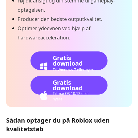
Føj dit ansigt og din stemme til gameplay-
optagelsen.
Producer den bedste outputkvalitet.
Optimer ydeevnen ved hjælp af
hardwareacceleration.
Gratis
download
Til Windows 7 eller nyere
Gratis
download
Til macOS 10.12 eller
nyere
Sådan optager du på Roblox uden
kvalitetstab