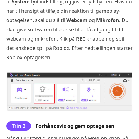
til
System lyd
indstilling, og juster lydstyrken. Hvis du
har til hensigt at tilføje din reaktion til gameplay-
optagelsen, skal du slå til
Webcam
og
Mikrofon
. Du
skal give softwaren tilladelse til at få adgang til dit
webcam og mikrofon. Klik på
REC
knappen og spil
det ønskede spil på Roblox. Efter nedtællingen starter
Roblox-optagelsen.
Trin 3
Forhåndsvis og gem optagelsen
Når du er færdig, skal du klikke på
Hold op
knap. Så