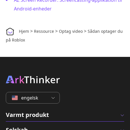
AZ Screen Recorder: Screencasting-applikation til
Android-enheder
>
>
>
Hjem
Ressource
Optag video
Sådan optager du
på Roblox
engelsk
Varmt produkt
Selskab