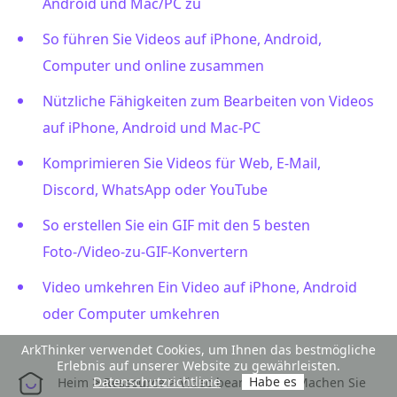
Android und Mac/PC zu
So führen Sie Videos auf iPhone, Android,
Computer und online zusammen
Nützliche Fähigkeiten zum Bearbeiten von Videos
auf iPhone, Android und Mac-PC
Komprimieren Sie Videos für Web, E-Mail,
Discord, WhatsApp oder YouTube
So erstellen Sie ein GIF mit den 5 besten
Foto-/Video-zu-GIF-Konvertern
Video umkehren Ein Video auf iPhone, Android
oder Computer umkehren
ArkThinker verwendet Cookies, um Ihnen das bestmögliche
Erlebnis auf unserer Website zu gewährleisten.
>
>
>
Datenschutzrichtlinie
Habe es
Heim
Ressource
Video bearbeiten
Machen Sie