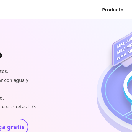
Producto
o
tos.
car con agua y
o.
te etiquetas ID3.
a gratis