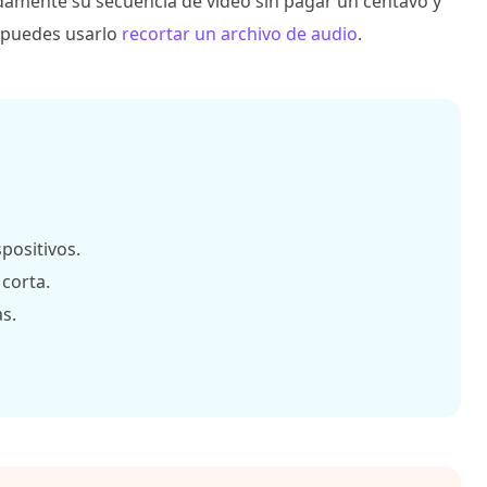
idamente su secuencia de video sin pagar un centavo y
 puedes usarlo
recortar un archivo de audio
.
positivos.
corta.
s.