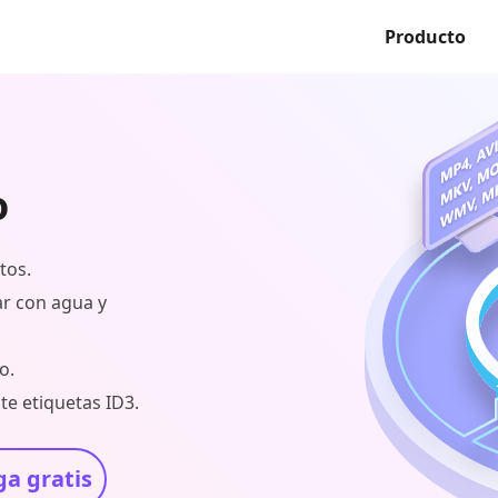
Producto
o
tos.
car con agua y
o.
te etiquetas ID3.
a gratis