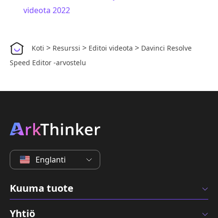
videota 2022
>
>
>
Koti
Resurssi
Editoi videota
Davinci Resolve
Speed Editor -arvostelu
Englanti
Kuuma tuote
Yhtiö