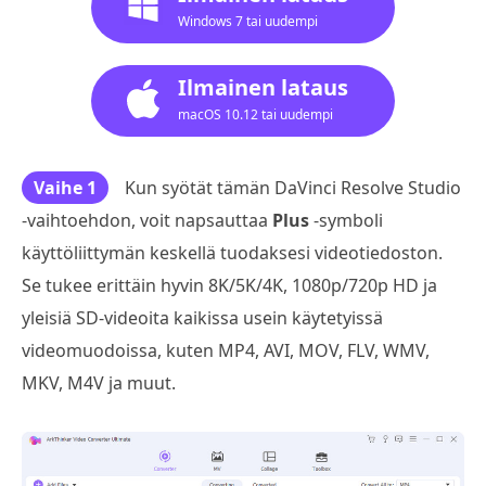
Windows 7 tai uudempi
Ilmainen lataus
macOS 10.12 tai uudempi
Vaihe 1
Kun syötät tämän DaVinci Resolve Studio
-vaihtoehdon, voit napsauttaa
Plus
-symboli
käyttöliittymän keskellä tuodaksesi videotiedoston.
Se tukee erittäin hyvin 8K/5K/4K, 1080p/720p HD ja
yleisiä SD-videoita kaikissa usein käytetyissä
videomuodoissa, kuten MP4, AVI, MOV, FLV, WMV,
MKV, M4V ja muut.