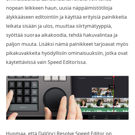
nopean leikkeen haun, uusia näppäimistötiloja
älykkääseen editointiin ja käyttää erityisiä painikkeita
leikata sisään ja ulos, muuttaa siirtymätyyppiä,
syöttää suoraa aikakoodia, tehdä hakuvalintaa ja
paljon muuta. Lisäksi nämä painikkeet tarjoavat myös
pikakuvakkeita hyödyllisiin ominaisuuksiin, jotka ovat
käytettävissä vain Speed Editorissa.
Huomaa, että DaVinci Resolve Speed Editor on