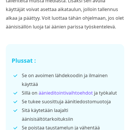
tallenteita muista mediasta. Lisäksi sen avulla
käyttäjät voivat asettaa aikataulun, jolloin tallennus
alkaa ja päättyy. Voit luottaa tähän ohjelmaan, jos olet
äänisisällön luoja tai äänien parissa työskentelevä.
Plussat :
Se on avoimen lähdekoodin ja ilmainen
käyttää
Sillä on
äänieditointivaihtoehdot
ja työkalut
Se tukee suosittuja äänitiedostomuotoja
Sitä käytetään laajalti
äänisisältötarkoituksiin
Se poistaa taustamelun ja vähentää