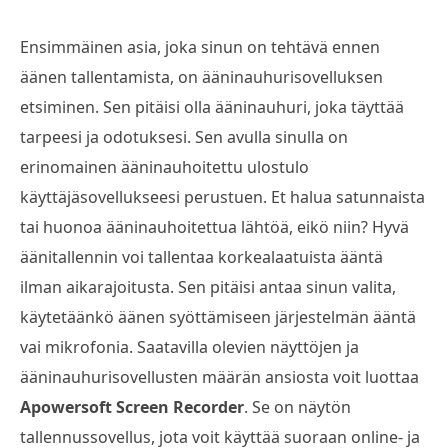
Ensimmäinen asia, joka sinun on tehtävä ennen
äänen tallentamista, on ääninauhurisovelluksen
etsiminen. Sen pitäisi olla ääninauhuri, joka täyttää
tarpeesi ja odotuksesi. Sen avulla sinulla on
erinomainen ääninauhoitettu ulostulo
käyttäjäsovellukseesi perustuen. Et halua satunnaista
tai huonoa ääninauhoitettua lähtöä, eikö niin? Hyvä
äänitallennin voi tallentaa korkealaatuista ääntä
ilman aikarajoitusta. Sen pitäisi antaa sinun valita,
käytetäänkö äänen syöttämiseen järjestelmän ääntä
vai mikrofonia. Saatavilla olevien näyttöjen ja
ääninauhurisovellusten määrän ansiosta voit luottaa
Apowersoft Screen Recorder
. Se on näytön
tallennussovellus, jota voit käyttää suoraan online- ja