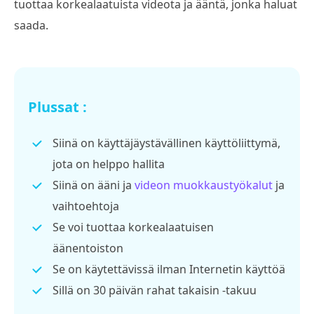
tuottaa korkealaatuista videota ja ääntä, jonka haluat
saada.
Plussat :
Siinä on käyttäjäystävällinen käyttöliittymä,
jota on helppo hallita
Siinä on ääni ja
videon muokkaustyökalut
ja
vaihtoehtoja
Se voi tuottaa korkealaatuisen
äänentoiston
Se on käytettävissä ilman Internetin käyttöä
Sillä on 30 päivän rahat takaisin -takuu