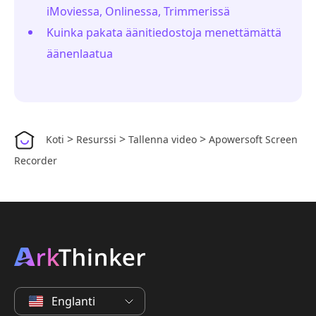
iMoviessa, Onlinessa, Trimmerissä
Kuinka pakata äänitiedostoja menettämättä
äänenlaatua
>
>
>
Koti
Resurssi
Tallenna video
Apowersoft Screen
Recorder
Englanti