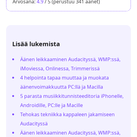
Arvosana:
4.9
/ 5 (perustuu
341
äänet)
Lisää lukemista
Äänen leikkaaminen Audacityssä, WMP:ssä,
iMoviessa, Onlinessa, Trimmerissä
4 helpointa tapaa muuttaa ja muokata
äänenvoimakkuutta PC:llä ja Macilla
5 parasta musiikkitunnisteeditoria iPhonelle,
Androidille, PC:lle ja Macille
Tehokas tekniikka kappaleen jakamiseen
Audacityssä
Äänen leikkaaminen Audacityssä, WMP:ssä,