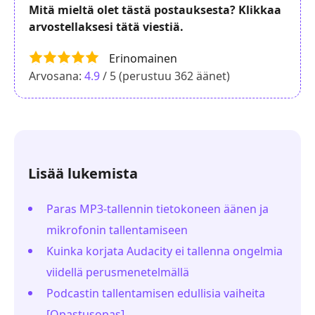
Mitä mieltä olet tästä postauksesta? Klikkaa
arvostellaksesi tätä viestiä.
Erinomainen
Arvosana:
4.9
/ 5 (perustuu
362
äänet)
Lisää lukemista
Paras MP3-tallennin tietokoneen äänen ja
mikrofonin tallentamiseen
Kuinka korjata Audacity ei tallenna ongelmia
viidellä perusmenetelmällä
Podcastin tallentamisen edullisia vaiheita
[Opastusopas]