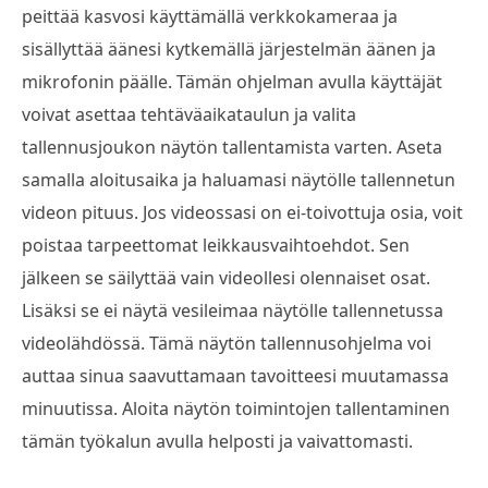
peittää kasvosi käyttämällä verkkokameraa ja
sisällyttää äänesi kytkemällä järjestelmän äänen ja
mikrofonin päälle. Tämän ohjelman avulla käyttäjät
voivat asettaa tehtäväaikataulun ja valita
tallennusjoukon näytön tallentamista varten. Aseta
samalla aloitusaika ja haluamasi näytölle tallennetun
videon pituus. Jos videossasi on ei-toivottuja osia, voit
poistaa tarpeettomat leikkausvaihtoehdot. Sen
jälkeen se säilyttää vain videollesi olennaiset osat.
Lisäksi se ei näytä vesileimaa näytölle tallennetussa
videolähdössä. Tämä näytön tallennusohjelma voi
auttaa sinua saavuttamaan tavoitteesi muutamassa
minuutissa. Aloita näytön toimintojen tallentaminen
tämän työkalun avulla helposti ja vaivattomasti.