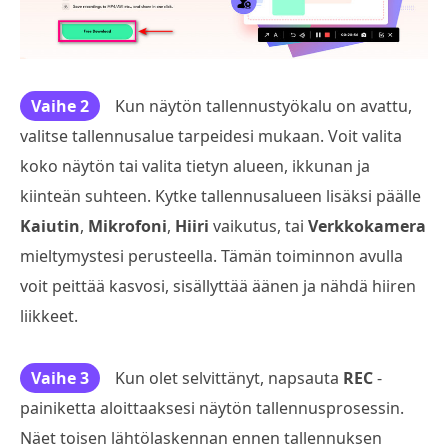
Vaihe 2
Kun näytön tallennustyökalu on avattu,
valitse tallennusalue tarpeidesi mukaan. Voit valita
koko näytön tai valita tietyn alueen, ikkunan ja
kiinteän suhteen. Kytke tallennusalueen lisäksi päälle
Kaiutin
,
Mikrofoni
,
Hiiri
vaikutus, tai
Verkkokamera
mieltymystesi perusteella. Tämän toiminnon avulla
voit peittää kasvosi, sisällyttää äänen ja nähdä hiiren
liikkeet.
Vaihe 3
Kun olet selvittänyt, napsauta
REC
-
painiketta aloittaaksesi näytön tallennusprosessin.
Näet toisen lähtölaskennan ennen tallennuksen