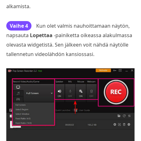
alkamista.
Vaihe 4
Kun olet valmis nauhoittamaan näytön,
napsauta
Lopettaa
-painiketta oikeassa alakulmassa
olevasta widgetistä. Sen jälkeen voit nähdä näytölle
tallennetun videolähdön kansiossasi.