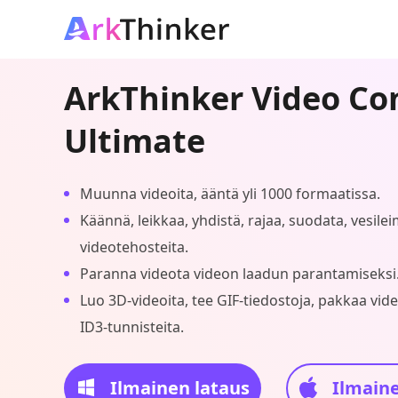
ArkThinker Video Co
Ultimate
Muunna videoita, ääntä yli 1000 formaatissa.
Käännä, leikkaa, yhdistä, rajaa, suodata, vesile
videotehosteita.
Paranna videota videon laadun parantamiseksi
Luo 3D-videoita, tee GIF-tiedostoja, pakkaa vid
ID3-tunnisteita.
Ilmainen lataus
Ilmaine