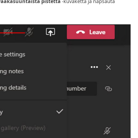
aakasuuntaista pistettä
-kuvaketta ja napsauta