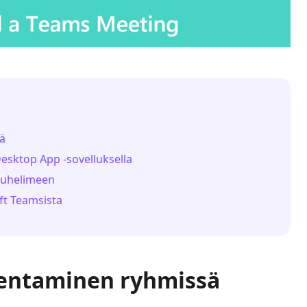
ä
sktop App -sovelluksella
puhelimeen
ft Teamsista
lentaminen ryhmissä