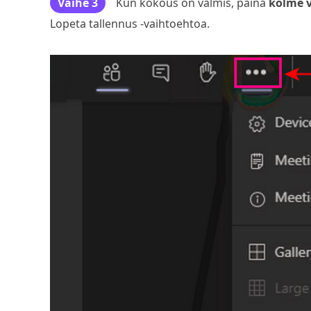
Vaihe 3
Kun kokous on valmis, paina
kolme v
Lopeta tallennus -vaihtoehtoa.