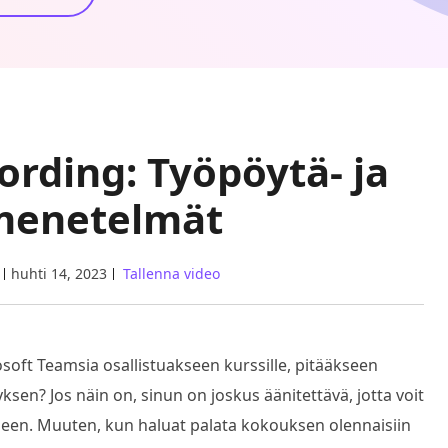
ording: Työpöytä- ja
menetelmät
huhti 14, 2023
Tallenna video
rosoft Teamsia osallistuakseen kurssille, pitääkseen
yksen? Jos näin on, sinun on joskus äänitettävä, jotta voit
kseen. Muuten, kun haluat palata kokouksen olennaisiin