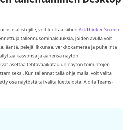
le osallistujille, voit luottaa siihen
ArkThinker Screen
ennettuja tallennusominaisuuksia, joiden avulla voit
ota, ääntä, pelejä, ikkunaa, verkkokameraa ja puhelinta
sällyttää kasvonsa ja äänensä näytön
voivat asettaa tehtäväaikataulun näytön toimintojen
amiseksi. Kun tallennat tällä ohjelmalla, voit valita
tty osa näytöstä tai valita luettelosta. Aloita Teams-