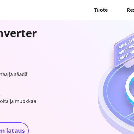
Tuote
Re
nverter
imaa ja säädä
.
eoita ja muokkaa
n lataus