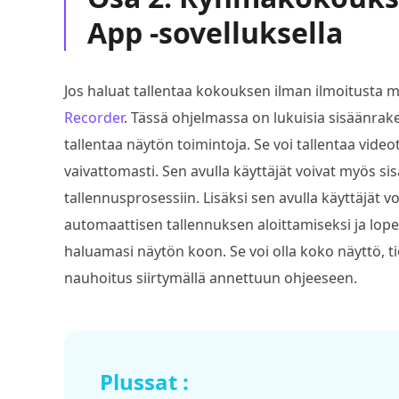
App -sovelluksella
Jos haluat tallentaa kokouksen ilman ilmoitusta muil
Recorder
. Tässä ohjelmassa on lukuisia sisäänrak
tallentaa näytön toimintoja. Se voi tallentaa vide
vaivattomasti. Sen avulla käyttäjät voivat myös si
tallennusprosessiin. Lisäksi sen avulla käyttäjät 
automaattisen tallennuksen aloittamiseksi ja lopett
haluamasi näytön koon. Se voi olla koko näyttö, tie
nauhoitus siirtymällä annettuun ohjeeseen.
Plussat :