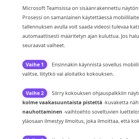
Microsoft Teamsissa on sisäänrakennettu näytön ta
Prosessi on samanlainen käytettäessä mobiililait
tallennuksen avulla voit saada videosi tulevaa ka
automaattisesti määritetyn ajan kuluttua. Jos h
seuraavat vaiheet.
Vaihe 1
Ensinnäkin käynnistä sovellus mobiilil
valitse, liitytkö vai aloitatko kokouksen.
Vaihe 2
Siirry kokouksen ohjauspalkkiin nä
kolme vaakasuuntaista pistettä
-kuvaketta näh
nauhottaminen
-vaihtoehto soveltuvien luettelo
yläosaan ilmestyy ilmoitus, joka ilmoittaa, että k