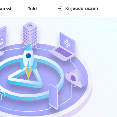
Kirjaudu sisään
surssi
Tuki