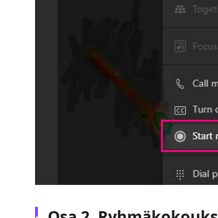
Osa 2. Ryhmäkokouks