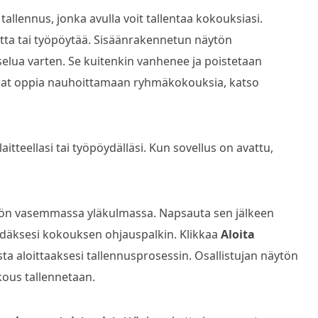
llennus, jonka avulla voit tallentaa kokouksiasi.
etta tai työpöytää. Sisäänrakennetun näytön
tselua varten. Se kuitenkin vanhenee ja poistetaan
aluat oppia nauhoittamaan ryhmäkokouksia, katso
aitteellasi tai työpöydälläsi. Kun sovellus on avattu,
ytön vasemmassa yläkulmassa. Napsauta sen jälkeen
däksesi kokouksen ohjauspalkin. Klikkaa
Aloita
sta aloittaaksesi tallennusprosessin. Osallistujan näytön
okous tallennetaan.